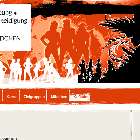
h
Kurse
Zielgruppen
Mädchen
Kontakt
issingen