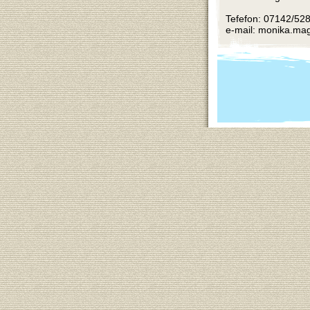
Tefefon: 07142/52
e-mail: monika.ma