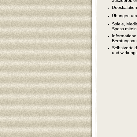
Deeskalationt
Übungen um 
Spiele, Medi
Spass mitei
Informatione
Beratungsan
Selbstvertei
und wirkungs