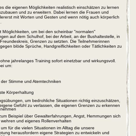
 es die eigenen Möglichkeiten realistisch einschätzen zu lernen
zubauen und zu erweitern. Dabei lernen die Frauen und
lererst mit Worten und Gesten und wenn nötig auch körperlich
.
lt Möglichkeiten, um bei den scheinbar "normalen"
en auf dem Schulhof, bei der Arbeit, an der Bushaltestelle, in
 Freundeskreis, Grenzen zu setzten. Die Teilnehmerinnen
v gegen blöde Sprüche, Handgreiflichkeiten oder Tätlichkeiten zu
ohne jahrelanges Training sofort einetzbar und wirkungsvoll.
bei um:
 der Stimme und Atemtechniken
ste Körperhaltung
übungen, um bedrohliche Situationen richtig einzuschätzen,
 eigene Gefühl zu verlassen, die eigenen Grenzen zu erkennen
u nehmen
zum Beispiel über Gewalterfahrungen, Angst, Hemmungen sich
u wehren und eigenes Rollenverhalten
 um für die vielen Situationen im Alltag die unsere
tung herausfordern eigene Strategien zu entwickeln und
ren