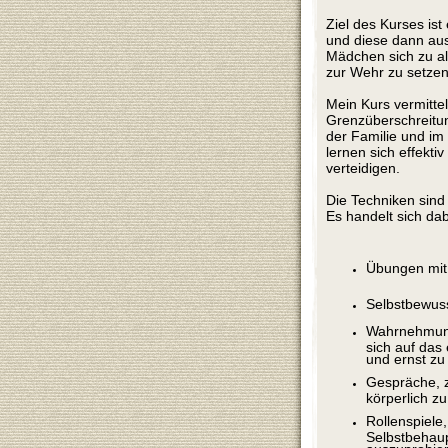
Ziel des Kurses ist
und diese dann aus
Mädchen sich zu al
zur Wehr zu setzen
Mein Kurs vermitte
Grenzüberschreitung
der Familie und im
lernen sich effekti
verteidigen.
Die Techniken sind 
Es handelt sich da
Übungen mit
Selbstbewus
Wahrnehmungs
sich auf das
und ernst z
Gespräche, 
körperlich z
Rollenspiele,
Selbstbehaup
auszuprobie